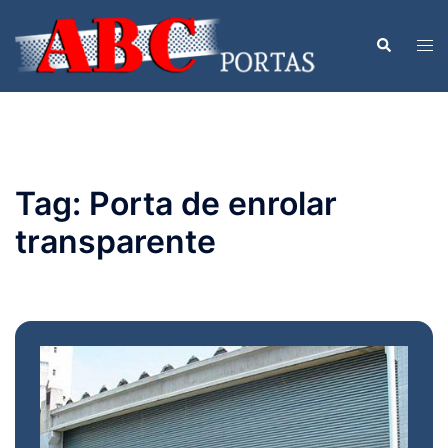
Pular
para
Togg
Search
o
men
conteúdo
Tag:
Porta de enrolar
transparente