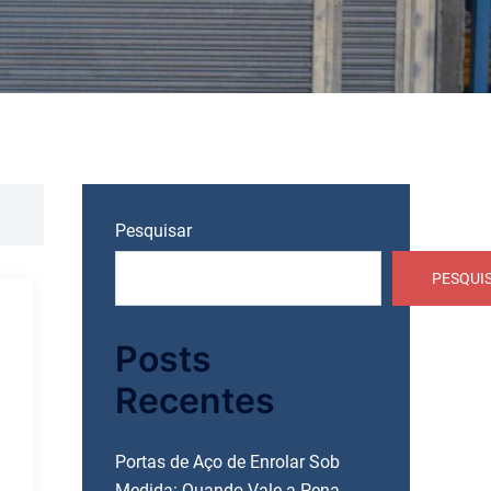
Pesquisar
PESQUI
Posts
Recentes
Portas de Aço de Enrolar Sob
Medida: Quando Vale a Pena