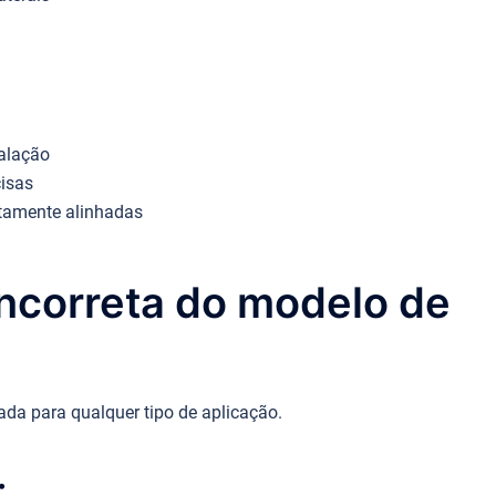
talação
cisas
itamente alinhadas
incorreta do modelo de
da para qualquer tipo de aplicação.
: