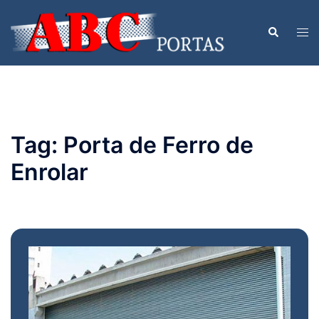
Pular
para
Togg
Search
o
men
conteúdo
Tag:
Porta de Ferro de
Enrolar