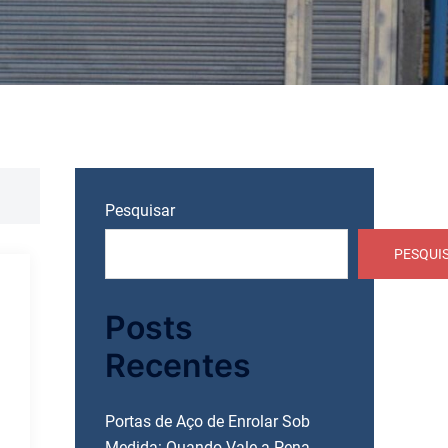
Pesquisar
PESQUI
Posts
Recentes
Portas de Aço de Enrolar Sob
Medida: Quando Vale a Pena