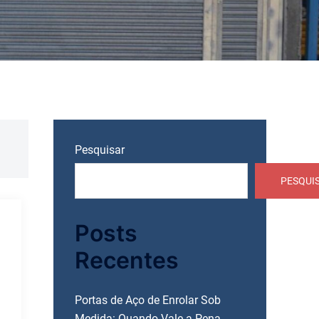
Pesquisar
PESQUI
Posts
Recentes
Portas de Aço de Enrolar Sob
Medida: Quando Vale a Pena